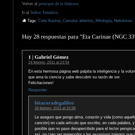
Volver al
principio de la bitácora
.
Ir al
Índice Temático
.
Tags:
Cielo Austral
,
Cúmulos abiertos
,
Mitología
,
Nebulosas
Hay 28 respuestas para "Eta Carinae (NGC 33
1 | Gabriel Gómez
24 febrero, 2011 at 23:54
En esta hermosa página web palpita la inteligencia y la volun
que ama la ciencia y sabe descubrir su razón de ser.
Felicitaciones!
Responder
bitacoradegalileo
26 febrero, 2011 at 10:38
Le aseguro que pongo alma, corazón y vida (como aquell
canción) en cada artículo que escribo, en cada palabra, y
posible que no pase desapercibido para el lector perspica
así, no creo ser merecedor a los excesivos halagos que