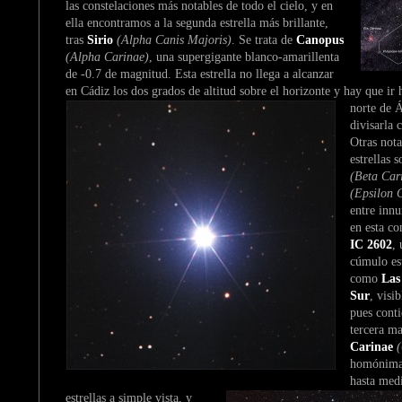
las constelaciones más notables de todo el cielo, y en
ella encontramos a la segunda estrella más brillante,
tras
Sirio
(Alpha Canis Majoris)
. Se trata de
Canopus
(Alpha Carinae)
, una supergigante blanco-amarillenta
de -0.7 de magnitud. Esta estrella no llega a alcanzar
en Cádiz los dos grados de altitud sobre el horizonte y
hay que ir h
norte de Á
divisarla 
Otras nota
estrellas 
(Beta Car
(Epsilon 
entre inn
en esta co
IC 2602
,
cúmulo es
como
Las
Sur
, visi
pues conti
tercera m
Carinae
(
homónima 
hasta
medi
estrellas a simple vista, y