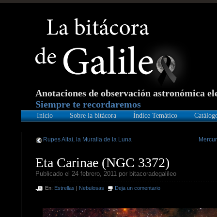
Anotaciones de observación astronómica el
Siempre te recordaremos
Inicio
Sobre la bitácora
Índice Temático
Catálog
Rupes Altai, la Muralla de la Luna
Mercuri
Eta Carinae (NGC 3372)
Publicado el 24 febrero, 2011 por bitacoradegalileo
En:
Estrellas
|
Nebulosas
Deja un comentario