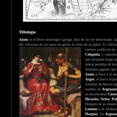
Mitología
Jasón
es el héroe mitológico griego, hijo de un rey destronado, q
del vellocino de oro para recuperar el reino de su padre. El velloci
carnero oculta en un 
Cólquida
, y custodi
que escupían fuego p
tenían pezuñas de bro
serpiente gigante qu
Jasón
se hace a la ma
Argos
, el barco trip
centenar de héroes qu
nombre de
Argonaut
se encontraban
Cásto
Heracles
,
Orfeo
,
Po
Después de su estancia
Lemnos
y de deshace
Harpías
, los
Argona