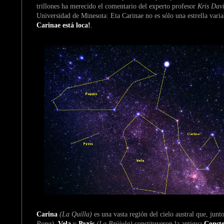
trillones ha merecido el comentario del experto profesor
Kris Dav
Universidad de Minesota: Eta Carinae no es sólo una estrella var
Carinae está loca!
.
Carina
(La Quilla)
es una vasta región del cielo austral que, jun
Popa)
,
Vela
y
Pyxis
(La Brújula)
constituyeron la antigua
Conste